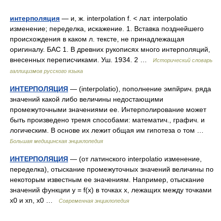
интерполяция
— и, ж. interpolation f. < лат. interpolatio
изменение; переделка, искажение. 1. Вставка позднейшего
происхождения в каком л. тексте, не принадлежащая
оригиналу. БАС 1. В древних рукописях много интерполяций,
внесенных переписчиками. Уш. 1934. 2 …
Исторический словарь
галлицизмов русского языка
ИНТЕРПОЛЯЦИЯ
— (interpolatio), пополнение эмпйрич. ряда
значений какой либо величины недостающими
промежуточными значениями ее. Интерполирование может
быть произведено тремя способами: математич., графич. и
логическим. В основе их лежит общая им гипотеза о том …
Большая медицинская энциклопедия
ИНТЕРПОЛЯЦИЯ
— (от латинского interpolatio изменение,
переделка), отыскание промежуточных значений величины по
некоторым известным ее значениям. Например, отыскание
значений функции y = f(x) в точках x, лежащих между точками
x0 и xn, x0 …
Современная энциклопедия