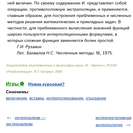
ней величин. По своему содержанию И. представляет собой
операцию, противоположную экстраполяции, и применяется,
главным образом, для построения приближенных и численных
методов решения математических и прикладных задач. В
частности, для приближенного вычисления значений функций
широко пользуются интерполяционными формулами, в
которых сложная функция заменяется более простой.
Г.И. Рузавин
Лит.:
Бахвалов Н.С.
Численные методы. М„ 1975.
Энциклопедия эпистемологии и философии науки. М.: «Канон+», РООИ
«Реабилитация»
.
И.Т. Касавин
.
2009
.
Игры ⚽
Нужна курсовая?
Синонимы
:
включение
,
вставка
,
интерполирование
,
отыскание
интернализм —
интерпретативная
экстернализм
антропология