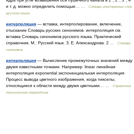
ядра при угле возвышения оси пушечного канала в 1°, 2°, 3°, 4°
и т. д. можно определить помощью… …
Словарь иностранных слов
русского языка
интерполяция
— вставка, интерполирование, включение,
отыскание Словарь русских синонимов. интерполяция см.
вставка Словарь синонимов русского языка. Практический
справочник. М.: Русский язык. З. Е. Александрова. 2 …
Словарь
синонимов
интерполяция
— Вычисление промежуточных значений между
двумя известными точками. Например: linear линейная
интерполяция exponential экспоненциальная интерполяция
Процесс вывода цветного изображения, когда пикселы,
относящиеся к области между двумя цветными… …
Справочник
технического переводчика